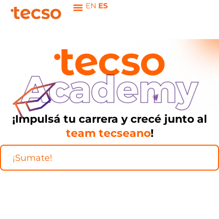
Ir
EN
ES
al
contenido
¡Impulsá tu carrera y crecé junto al
team tecseano
!
¡Sumate!