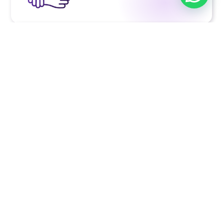
Programas de
desarrollo
profesional
para sumar skills y
mantenernos actualizados.
Compensaciones competitivas
y
beneficios exclusivos
para vos
y tu familia.
Modalidad de trabajo
100%
remoto.